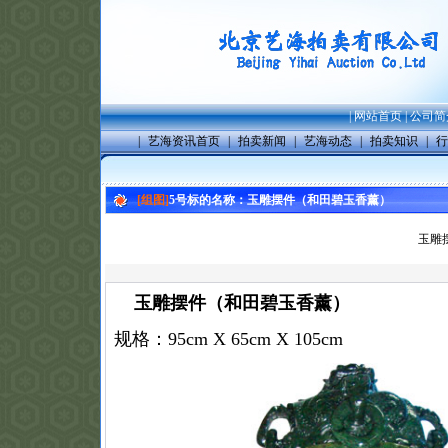
|
网站首页
|
公司简
|
艺海资讯首页
|
拍卖新闻
|
艺海动态
|
拍卖知识
|
行
[组图]
5号标的名称：玉雕摆件（和田碧玉香薰）
玉雕
玉雕摆件（和田碧玉香薰）
规格：95cm X 65cm X 105c